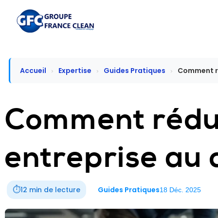
Accueil
Expertise
Guides Pratiques
Comment réd
›
›
›
Comment rédui
entreprise au 
⏱️
12 min de lecture
Guides Pratiques
18 Déc. 2025