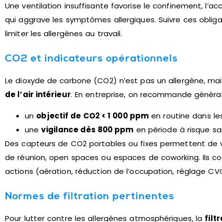
Une ventilation insuffisante favorise le confinement, l’a
qui aggrave les symptômes allergiques. Suivre ces obli
limiter les allergènes au travail.
CO2 et indicateurs opérationnels
Le dioxyde de carbone (CO2) n’est pas un allergène, mai
de l’air intérieur
. En entreprise, on recommande généra
un
objectif de CO2 < 1 000 ppm
en routine dans le
une
vigilance dès 800 ppm
en période à risque san
Des capteurs de CO2 portables ou fixes permettent de véri
de réunion, open spaces ou espaces de coworking. Ils co
actions (aération, réduction de l’occupation, réglage CV
Normes de filtration pertinentes
Pour lutter contre les allergènes atmosphériques, la
filt