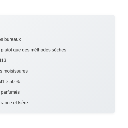
les bureaux
e plutôt que des méthodes sèches
 H13
es moisissures
PM1 ≥ 50 %
u parfumés
France et Isère