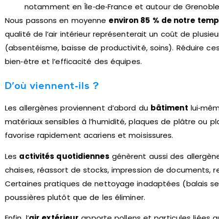
notamment en Île‑de‑France et autour de Grenoble
Nous passons en moyenne
environ 85 % de notre tem
qualité de l’air intérieur représenterait un coût de plusie
(absentéisme, baisse de productivité, soins). Réduire ces
bien‑être et l’efficacité des équipes.
D’où viennent‑ils ?
Les allergènes proviennent d’abord du
bâtiment
lui‑mêm
matériaux sensibles à l’humidité, plaques de plâtre ou 
favorise rapidement acariens et moisissures.
Les
activités quotidiennes
génèrent aussi des allergèn
chaises, réassort de stocks, impression de documents, rep
Certaines pratiques de nettoyage inadaptées (balais s
poussières plutôt que de les éliminer.
Enfin, l’
air extérieur
apporte pollens et particules liées au 