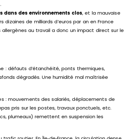
.
ps dans des environnements clos
, et la mauvaise
urs dizaines de milliards d’euros par an en France
 allergènes au travail a donc un impact direct sur le
e : défauts d’étanchéité, ponts thermiques,
plafonds dégradés. Une humidité mal maîtrisée
es : mouvements des salariés, déplacements de
as pris sur les postes, travaux ponctuels, etc.
ecs, plumeaux) remettent en suspension les
trafic routier. En Île‑de‑France, la circulation dense